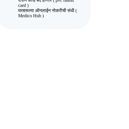
राशन कार्ड बंद होणार ( pvc ration
card )
घरबसल्या ऑनलाईन नोकरीची संधी (
Medico Hub )