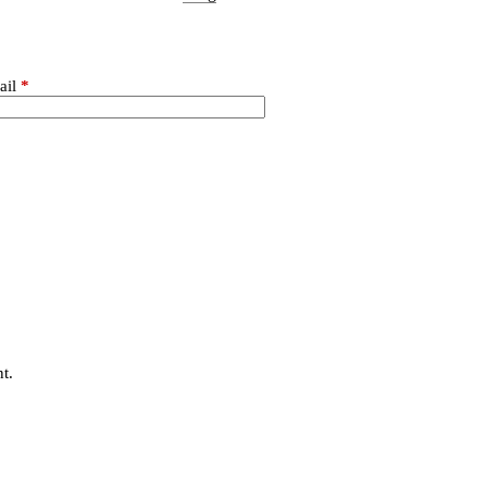
ail
*
t.