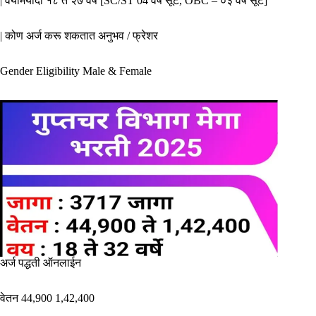
| वयोमर्यादा १८ ते २७ वर्षे [SC/ST 04 वर्षे सूट, OBC – ०३ वर्षे सूट]
| कोण अर्ज करू शकतात अनुभव / फ्रेशर
Gender Eligibility Male & Female
अर्ज पद्धती ऑनलाईन
वेतन 44,900 1,42,400