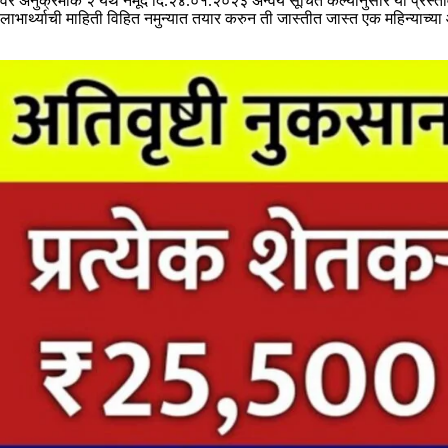
वर अनुक्रमांक २ येथे नमूद दि.२४.०१.२०२३ अन्वये सूचित केल्यानुसार या प्रस्ताव
लाभार्थ्याची माहिती विहित नमुन्यात तयार करुन ती जास्तीत जास्त एक महिन्याच