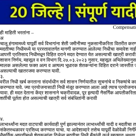
Compensati
ही माहिती भरतांना –
अ
चालू हंगामामध्ये यापूर्वी सर्व विभागांना शेती जमीनीच्या नुकसानीकरिता वितरीत कर
मदतीच्या निधीमध्ये या प्रस्तावातर्गत मागणी करण्यात आलेल्या निधीचा समावेश नाही 
आपत्ती प्रतिसाद निधीमधून विहित दराने मदत देण्यात येत असल्याची खात्री करावी
शासन निर्णय, महसूल व वन विभाग दि.२७.०३.२०२३ नुसार, महसूल अभिलेख्यानुस
मालक असलेल्या फक्त अल्प व अत्यल्प भूधारक शेतकऱ्यांना विहित दराने जास्तीत जास
असल्याची खातरजमा करण्यात यावी.
३.
वरील निधी खर्च करताना संदर्भाधीन सर्व शासन निर्णयातील सुचनांचे व निकषांचे 
करण्यात यावे. ज्या प्रयोजनासाठी निधी मंजूर करण्यात आला आहे त्याच प्रयोजना
यावा. ही मदत देताना केंद्र शासनाने चक्रीवादळ, पूर इत्यादी नैसर्गिक आपतीकरित
शर्तीची पूर्तता होत असल्याची खात्री सर्व संबंधितांनी करावी
४.
लाभार्थ्यांना मदत वाटपाची कार्यवाही पुर्ण झाल्यानंतर लाभार्थ्यांची यादी व मदतीचा 
संकेतस्थळावर प्रसिध्द करण्यात याचा. या आदेशाव्दारे तसेच यापूर्वी वेळोवेळी निर्गम
नैसर्गिक आपत्तीमध्ये शेतकऱ्यांना दिलेला मदतीचा निधी बँकांनी कर्ज खात्यात अ