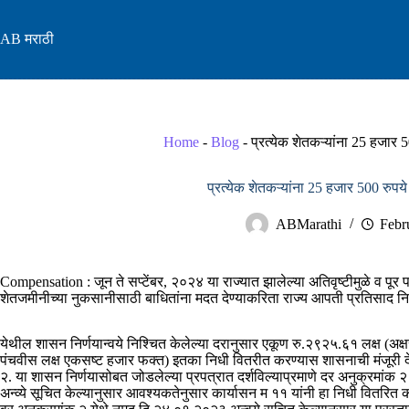
Skip
to
AB मराठी
content
Home
-
Blog
-
प्रत्येक शेतकऱ्यांना 25 हजार
प्रत्येक शेतकऱ्यांना 25 हजार 500 रुप
ABMarathi
Febr
Compensation : जून ते सप्टेंबर, २०२४ या राज्यात झालेल्या अतिवृष्टीमुळे व पूर प
शेतजमीनीच्या नुकसानीसाठी बाधितांना मदत देण्याकरिता राज्य आपती प्रतिसाद न
येथील शासन निर्णयान्वये निश्चित केलेल्या दरानुसार एकूण रु.२९२५.६१ लक्ष (अक
पंचवीस लक्ष एकसष्ट हजार फक्त) इतका निधी वितरीत करण्यास शासनाची मंजूरी दे
२. या शासन निर्णयासोबत जोडलेल्या प्रपत्रात दर्शविल्याप्रमाणे दर अनुक्रमांक
अन्व्ये सूचित केल्यानुसार आवश्यकतेनुसार कार्यासन म ११ यांनी हा निधी वितरित क