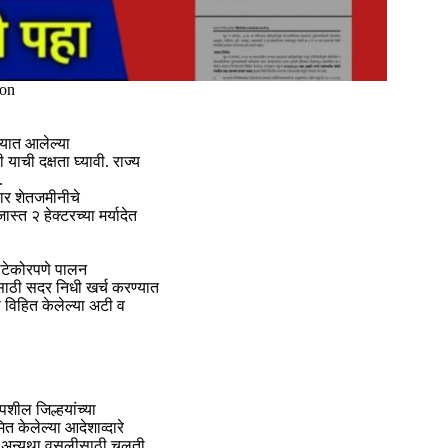
on
ण्यात आलेल्या
याची दक्षता घ्यावी. राज्य
.
ार शेतजमीनीचे
्त २ हेक्टरच्या मर्यादेत
काटेकोरपणे पालन
साठी सदर निधी खर्च करण्यात
ा विहित केलेल्या अटी व
तपशील जिल्हयांच्या
ित केलेल्या आदेशाव्दारे
थवा अन्यथा वसुलीसाठी चलती