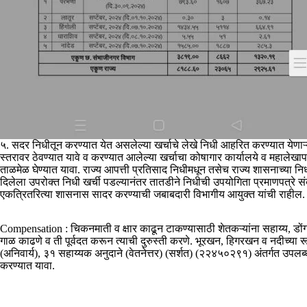
५. सदर निधीतून करण्यात येत असलेल्या खर्चाचे लेखे निधी आहरित करण्यात येणाऱ्य
स्तरावर ठेवण्यात यावे व करण्यात आलेल्या खर्चाचा कोषागार कार्यालये व महालेखा
ताळमेळ घेण्यात यावा. राज्य आपत्ती प्रतिसाद निधीमधून तसेच राज्य शासनाच्या 
दिलेला उपरोक्त निधी खर्ची पडल्यानंतर तातडीने निधीची उपयोगिता प्रमाणपत्रे संब
एकत्रितरित्या शासनास सादर करण्याची जबाबदारी विभागीय आयुक्त यांची राहील.
Compensation : चिकनमाती व क्षार काढून टाकण्यासाठी शेतकऱ्यांना सहाय्य, डोंगर
गाळ काढणे व ती पूर्वदत करून त्याची दुरुस्ती करणे. भूरखन, हिगरखन व नदीच्या र
(अनिवार्य), ३१ सहाय्यक अनुदाने (वेतनेत्तर) (सर्शत) (२२४५०२९१) अंतर्गत उपलब्ध
करण्यात यावा.