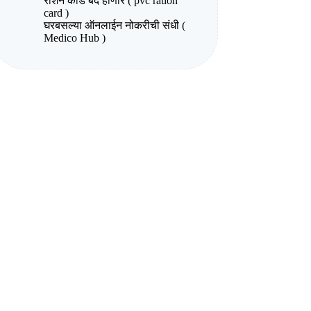
राशन कार्ड बंद होणार ( pvc ration
card )
घरबसल्या ऑनलाईन नोकरीची संधी (
Medico Hub )