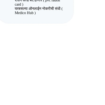
राशन कार्ड बंद होणार ( pvc ration
card )
घरबसल्या ऑनलाईन नोकरीची संधी (
Medico Hub )