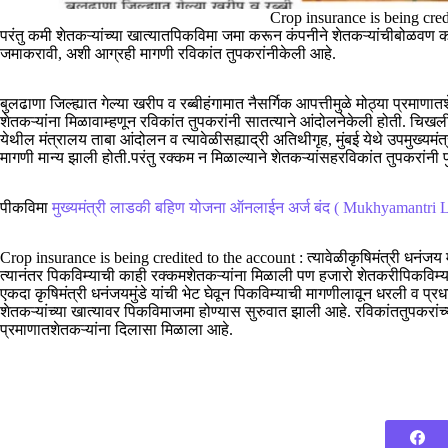
Crop insurance is being cred
परंतु कमी शेतकऱ्यांच्या खात्यातपिकविमा जमा करून कंपनीने शेतकऱ्यांचीबोळवण करू
जमाकरावी, अशी आग्रही मागणी रविकांत तुपकरांनीकेली आहे.
बुलढाणा जिल्ह्यात गेल्या खरीप व रब्बीहंगामात नैसर्गिक आपत्तीमुळे मोठ्या प्रमा
शेतकऱ्यांना मिळावाम्हणून रविकांत तुपकरांनी सातत्याने आंदोलनेकेली होती. चिखली
येथील मंत्रालय ताबा आंदोलन व त्यावेळीसह्याद्री अतिथीगृह, मुंबई येथे उपमुख्यमं
मागणी मान्य झाली होती.परंतु रक्कम न मिळाल्याने शेतकऱ्यांसहरविकांत तुपकरांन
पीकविमा
मुख्यमंत्री लाडकी बहिण योजना ऑनलाईन अर्ज बंद ( Mukhyamantri L
Crop insurance is being credited to the account : त्यावेळीकृषिमंत्री धनंजय मुंड
त्यानंतर पिकविम्याची काही रक्कमशेतकऱ्यांना मिळाली पण हजारो शेतकरीपिकविम्याप
एकदा कृषिमंत्री धनंजयमुंडे यांची भेट घेवून पिकविम्याची मागणीलावून धरली व प्र
शेतकऱ्यांच्या खात्यावर पिकविमाजमा होण्यास सुरुवात झाली आहे. रविकांततुपकरां
प्रमाणातशेतकऱ्यांना दिलासा मिळाला आहे.