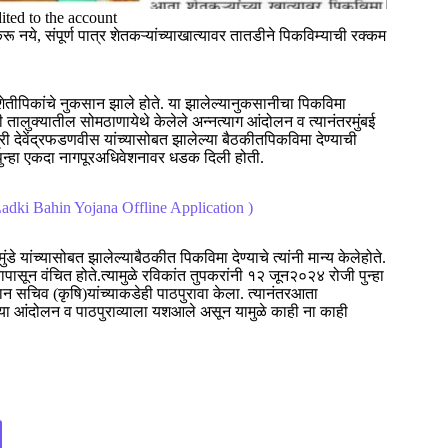
ited to the account
 नये, संपूर्ण पात्र शेतकऱ्यांच्याखात्यावर तातडीने पिकविम्याची रक्कम
णातशेतीपिकांचे नुकसान झाले होते. या झालेल्यानुकसानीचा पिकविमा
 तालुक्यातील सोमठाणायेथे केलेले अन्नत्याग आंदोलन व त्यानंतरमुंबई
त्री देवेंद्रफडणवीस यांच्यासोबत झालेल्या बैठकीतपिकविमा देण्याची
ी पुन्हा एकदा नागपूरअधिवेशनावर धडक दिली होती.
adki Bahin Yojana Offline Application )
े यांच्यासोबत झालेल्याबैठकीत पिकविमा देण्याचे त्यांनी मान्य केलेहोते.
ासून वंचित होते.त्यामुळे रविकांत तुपकरांनी १२ जून२०२४ रोजी पुन्हा
धान सचिव (कृषि)यांच्याकडेही पाठपुरावा केला. त्यानंतरआता
च्या आंदोलन व पाठपुराव्याला यशआले असून यामुळे काही ना काही