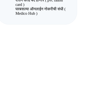
राशन कार्ड बंद होणार ( pvc ration
card )
घरबसल्या ऑनलाईन नोकरीची संधी (
Medico Hub )