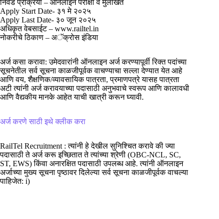
निवड प्रक्रिया – ऑनलाईन परीक्षा व मुलाखत
Apply Start Date- ३१ मे २०२५
Apply Last Date- ३० जून २०२५
अधिकृत वेबसाईट – www.railtel.in
नोकरीचे ठिकाण – अॅक्रोस इंडिया
अर्ज कसा करावा: उमेदवारांनी ऑनलाइन अर्ज करण्यापूर्वी रिक्त पदांच्या
सूचनेतील सर्व सूचना काळजीपूर्वक वाचण्याचा सल्ला देण्यात येत आहे
आणि वय, शैक्षणिक/व्यावसायिक पात्रता, प्रमाणपत्रे यासह पात्रता
अटी त्यांनी अर्ज करावयाच्या पदासाठी अनुभवाचे स्वरूप आणि कालावधी
आणि वैद्यकीय मानके आहेत याची खात्री करून घ्यावी.
अर्ज करणे साठी इथे क्लीक करा
RailTel Recruitment : त्यांनी हे देखील सुनिश्चित करावे की ज्या
पदासाठी ते अर्ज करू इच्छितात ते त्यांच्या श्रेणी (OBC-NCL, SC,
ST, EWS) किंवा अनारक्षित पदासाठी उपलब्ध आहे. त्यांनी ऑनलाइन
अर्जाच्या मुख्य सूचना पृष्ठावर दिलेल्या सर्व सूचना काळजीपूर्वक वाचल्या
पाहिजेत: i)