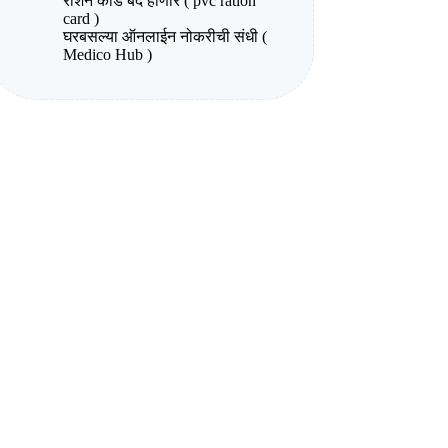
राशन कार्ड बंद होणार ( pvc ration
card )
घरबसल्या ऑनलाईन नोकरीची संधी (
Medico Hub )