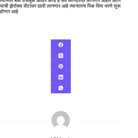
त्यानंतर बँक पासबुक आधार कार्ड हे सर्व कागदपत्र लागणार आहेत आणि
याची झेरॉक्स सेंटरवर द्यावी लागणार आहे त्यानंतरच पिक विमा भरणे सुरू
होणार आहे