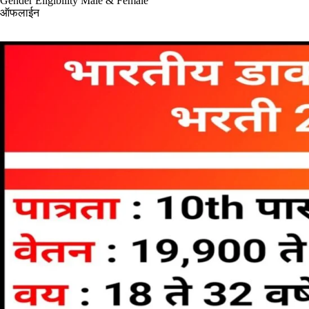
Gender Eligibility Male & Female
ऑफलाईन