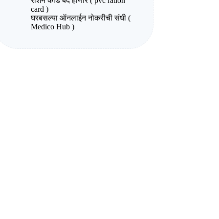
राशन कार्ड बंद होणार ( pvc ration
card )
घरबसल्या ऑनलाईन नोकरीची संधी (
Medico Hub )