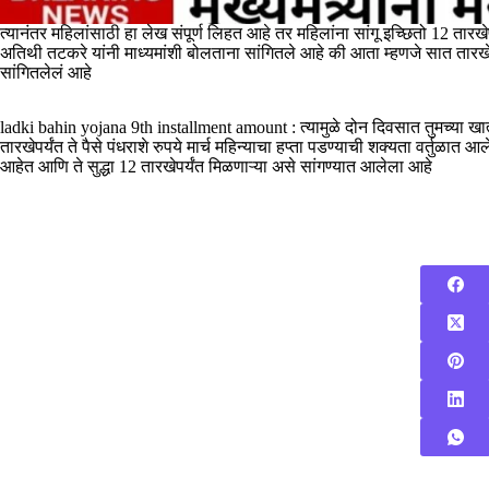
त्यानंतर महिलांसाठी हा लेख संपूर्ण लिहत आहे तर महिलांना सांगू इच्छितो 12 तारख
अतिथी तटकरे यांनी माध्यमांशी बोलताना सांगितले आहे की आता म्हणजे सात तारखे
सांगितलेलं आहे
ladki bahin yojana 9th installment amount : त्यामुळे दोन दिवसात तुमच्या खात
तारखेपर्यंत ते पैसे पंधराशे रुपये मार्च महिन्याचा हप्ता पडण्याची शक्यता वर्तुळात 
आहेत आणि ते सुद्धा 12 तारखेपर्यंत मिळणाऱ्या असे सांगण्यात आलेला आहे