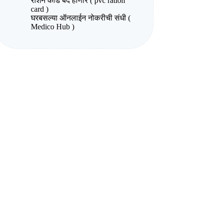
राशन कार्ड बंद होणार ( pvc ration
card )
घरबसल्या ऑनलाईन नोकरीची संधी (
Medico Hub )